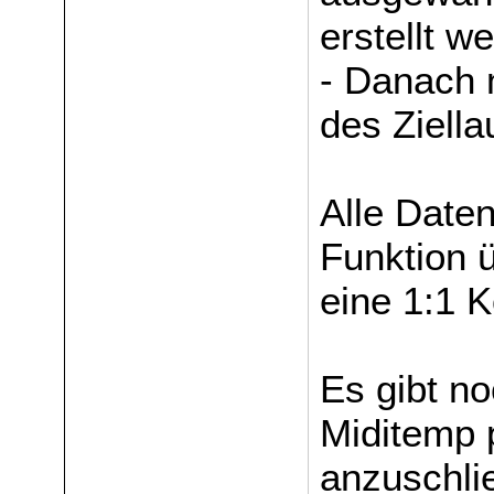
erstellt w
- Danach 
des Ziell
Alle Date
Funktion 
eine 1:1 K
Es gibt no
Miditemp 
anzuschli