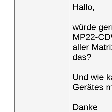
Hallo,
würde ger
MP22-CDW
aller Mat
das?
Und wie k
Gerätes ma
Danke