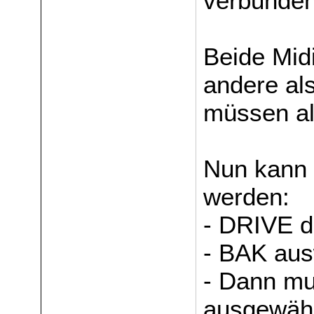
verbunden
Beide Mid
andere al
müssen al
Nun kann 
werden:
- DRIVE d
- BAK au
- Dann mu
ausgewähl